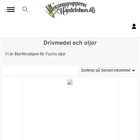
Hem
› Drivmedel och oljor
Drivmedel och oljor
Vi är återförsäljare för Fuchs oljor