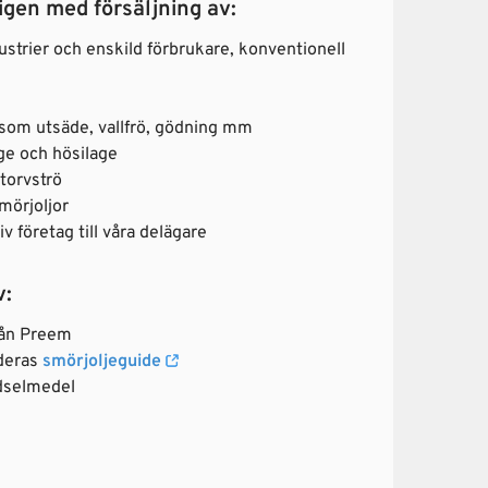
igen med försäljning av:
dustrier och enskild förbrukare, konventionell
som utsäde, vallfrö, gödning mm
ge och hösilage
torvströ
smörjoljor
iv företag till våra delägare
v:
från Preem
 deras
smörjoljeguide
ödselmedel