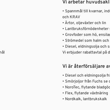
Vi arbetar huvudsakl
• Spannmål till kvarnar, in
och KRAV
• Ärtor, oljeväxter och lin
• Lantbruksförnödenheter 
• Grovfoder som hö, ensila
• Strömedel som halm och 
• Diesel, eldningsolja och 
mål
Vi erbjuder rabattavtal på d
Vi är återförsäljare a
• Diesel och eldningsolja 
• Smörjoljor från Fuchs se
• NoroTec, flytande bladg
• Flex, flytande växtnäring
• Nordkalk, lantbrukskalk